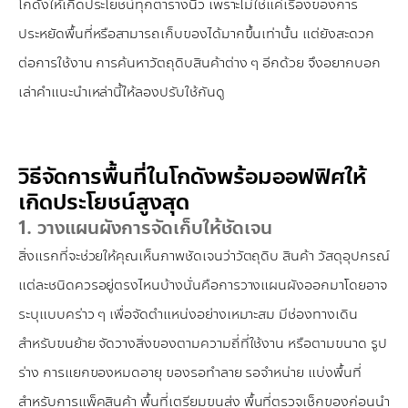
โกดังให้เกิดประโยชน์ทุกตารางนิ้ว เพราะไม่ใช่แค่เรื่องของการ
ประหยัดพื้นที่หรือสามารถเก็บของได้มากขึ้นเท่านั้น แต่ยังสะดวก
ต่อการใช้งาน การค้นหาวัตถุดิบสินค้าต่าง ๆ อีกด้วย จึงอยากบอก
เล่าคำแนะนำเหล่านี้ให้ลองปรับใช้กันดู
วิธีจัดการพื้นที่ในโกดังพร้อมออฟฟิศให้
เกิดประโยชน์สูงสุด
1. วางแผนผังการจัดเก็บให้ชัดเจน
สิ่งแรกที่จะช่วยให้คุณเห็นภาพชัดเจนว่าวัตถุดิบ สินค้า วัสดุอุปกรณ์
แต่ละชนิดควรอยู่ตรงไหนบ้างนั่นคือการวางแผนผังออกมาโดยอาจ
ระบุแบบคร่าว ๆ เพื่อจัดตำแหน่งอย่างเหมาะสม มีช่องทางเดิน
สำหรับขนย้าย จัดวางสิ่งของตามความถี่ที่ใช้งาน หรือตามขนาด รูป
ร่าง การแยกของหมดอายุ ของรอทำลาย รอจำหน่าย แบ่งพื้นที่
สำหรับการแพ็คสินค้า พื้นที่เตรียมขนส่ง พื้นที่ตรวจเช็กของก่อนนำ