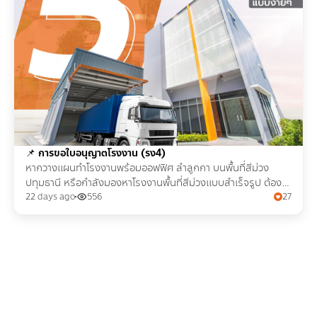
📌
การขอใบอนุญาตโรงงาน (รง4)
หากวางแผนทำโรงงานพร้อมออฟฟิศ ลำลูกกา บนพื้นที่สีม่วง
ปทุมธานี หรือกำลังมองหาโรงงานพื้นที่สีม่วงแบบสำเร็จรูป ต้องรู้
ขั้นตอน เอกสารในการขอใบอนุญาต รง.4
22 days ago
556
27