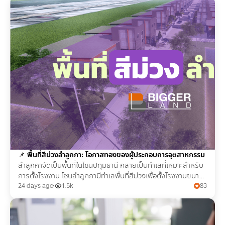
📌
พื้นที่สีม่วงลำลูกกา: โอกาสทองของผู้ประกอบการอุตสาหกรรม
ลำลูกกาจัดเป็นพื้นที่ในโซนปทุมธานี กลายเป็นทำเลที่เหมาะสำหรับ
การตั้งโรงงาน โซนลำลูกกามีทำเลพื้นที่สีม่วงเพื่อตั้งโรงงานขนาด
เล็กจนถึงใหญ่
24 days ago
1.5k
83