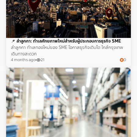
📌
ลำลูกกา: ทำเลศักยภาพใหม่สำหรับผู้ประกอบการธุรกิจ SME
ลำลูกกา ทำเลทองใหม่ของ SME โอกาสธุรกิจเติบโต ใกล้กรุงเทพ
เดินทางสะดวก
4 months ago
21
0