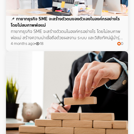
📌
ทายาทธุรกิจ SME จะสร้างตัวตนของตัวเองในองค์กรอย่างไร
โดยไม่ลบภาพพ่อแม่
ทายาทธุรกิจ SME จะสร้างตัวตนในองค์กรอย่างไร โดยไม่ลบภาพ
พ่อแม่ สร้างความน่าเชื่อถือด้วยผลงาน ระบบ และวิสัยทัศน์ผู้นำรุ่น
ใหม่
4 months ago
18
0