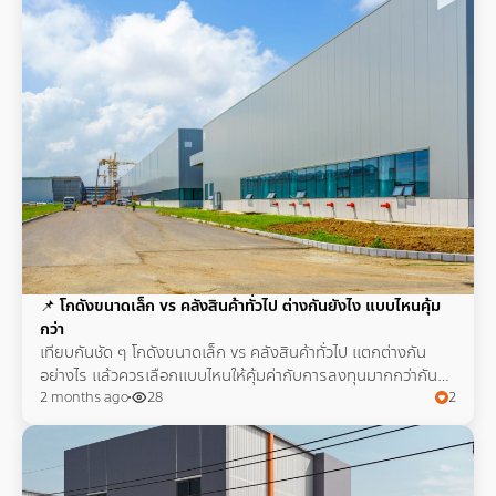
📌
โกดังขนาดเล็ก vs คลังสินค้าทั่วไป ต่างกันยังไง แบบไหนคุ้ม
กว่า
เทียบกันชัด ๆ โกดังขนาดเล็ก vs คลังสินค้าทั่วไป แตกต่างกัน
อย่างไร แล้วควรเลือกแบบไหนให้คุ้มค่ากับการลงทุนมากกว่ากัน
คนทำธุรกิจต้องรู้ไว้เพื่อวางแผนในอนาคต
2 months ago
28
2