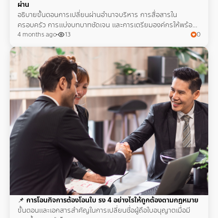
ผ่าน
อธิบายขั้นตอนการเปลี่ยนผ่านอำนาจบริหาร การสื่อสารใน
ครอบครัว การแบ่งบทบาทชัดเจน และการเตรียมองค์กรให้พร้อม
รับผู้นำรุ่นใหม่โดยไม่กระทบความมั่นคง
4 months ago
13
0
📌
การโอนกิจการต้องโอนใบ รง 4 อย่างไรให้ถูกต้องตามกฎหมาย
ขั้นตอนและเอกสารสำคัญในการเปลี่ยนชื่อผู้ถือใบอนุญาตเมื่อมี