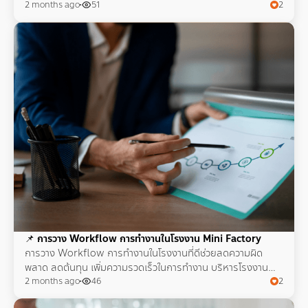
ความผิดพลาดที่อาจเกิดขึ้นในอนาคตได้
2 months ago
51
2
📌
การวาง Workflow การทำงานในโรงงาน Mini Factory
การวาง Workflow การทำงานในโรงงานที่ดีช่วยลดความผิด
พลาด ลดต้นทุน เพิ่มความรวดเร็วในการทำงาน บริหารโรงงาน
ขนาดเล็ก หรือ Mini Factory เป็นระบบมากขึ้นกว่าเดิม
2 months ago
46
2