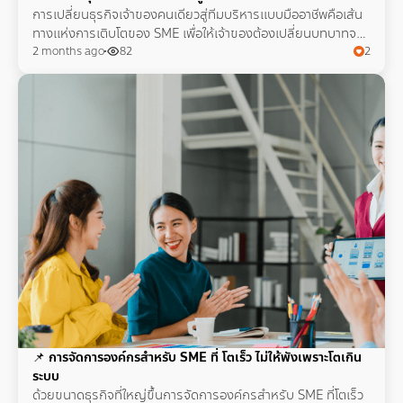
การเปลี่ยนธุรกิจเจ้าของคนเดียวสู่ทีมบริหารแบบมืออาชีพคือเส้น
ทางแห่งการเติบโตของ SME เพื่อให้เจ้าของต้องเปลี่ยนบทบาทจาก
คนทำงาน สู่ ผู้บริหาร แบบเต็มตัว
2 months ago
82
2
📌
การจัดการองค์กรสำหรับ SME ที่ โตเร็ว ไม่ให้พังเพราะโตเกิน
ระบบ
ด้วยขนาดธุรกิจที่ใหญ่ขึ้นการจัดการองค์กรสำหรับ SME ที่โตเร็ว