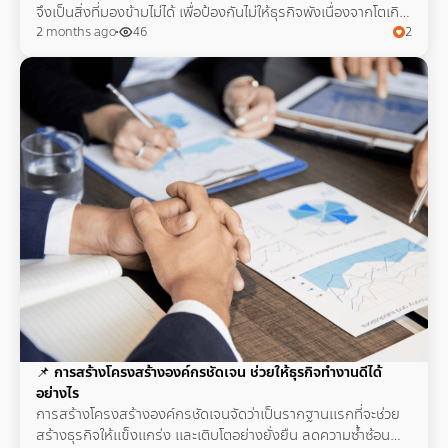
จึงเป็นสิ่งที่มองข้ามไม่ได้ เพื่อป้องกันไม่ให้ธุรกิจพังเนื่องจากโตเกิน
ระบบ และยังต่อยอดได้ระยะยาว
2 months ago
46
2
📌
การสร้างโครงสร้างองค์กรชัดเจน ช่วยให้ธุรกิจทำงานดีได้
อย่างไร
การสร้างโครงสร้างองค์กรชัดเจนจัดว่าเป็นรากฐานแรกที่จะช่วย
สร้างธุรกิจให้แข็งแกร่ง และเติบโตอย่างยั่งยืน ลดความซ้ำซ้อน