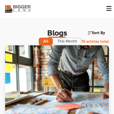
Blogs
Sort By
All
This Month
76
articles total