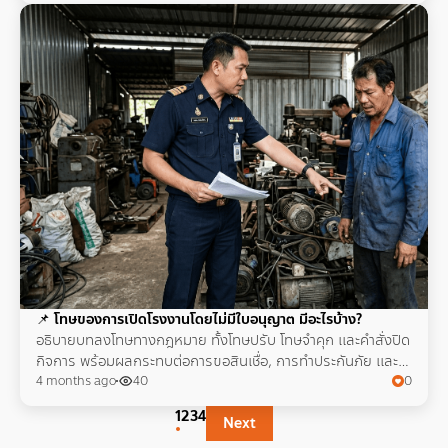
📌
โทษของการเปิดโรงงานโดยไม่มีใบอนุญาต มีอะไรบ้าง?
อธิบายบทลงโทษทางกฎหมาย ทั้งโทษปรับ โทษจำคุก และคำสั่งปิด
กิจการ พร้อมผลกระทบต่อการขอสินเชื่อ, การทำประกันภัย และ
ความน่าเชื่อถือทางธุรกิจ
4 months ago
40
0
1
2
3
4
Next