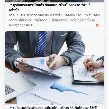
📌
ธุรกิจครอบครัวโตแล้ว ต้องแยก “บ้าน” ออกจาก “งาน”
อย่างไร
การมีระบบบริหารธุรกิจครอบครัวที่เป็นมืออาชีพต้องแยกบ้านออก
จากงานให้ชัดเจน เพื่อโอกาสเติบโตสู่ธุรกิจขนาดใหญ่มากขึ้น แบ่ง
สัดส่วนงานและเงินได้อย่างมีคุณภาพ
16 days ago
80
2
📌
เปลี่ยนธุรกิจเจ้าของคนเดียวสู่ทีมบริหาร วิธีเติบโตของ SME