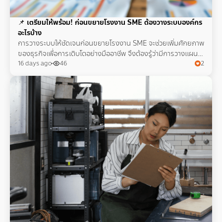
📌
เตรียมให้พร้อม! ก่อนขยายโรงงาน SME ต้องวางระบบองค์กร
อะไรบ้าง
การวางระบบให้ชัดเจนก่อนขยายโรงงาน SME จะช่วยเพิ่มศักยภาพ
ของธุรกิจเพื่อการเติบโตอย่างมืออาชีพ จึงต้องรู้ว่ามีการวางแผน
งานและโครงสร้างต่างๆ อย่างไรบ้าง
16 days ago
46
2