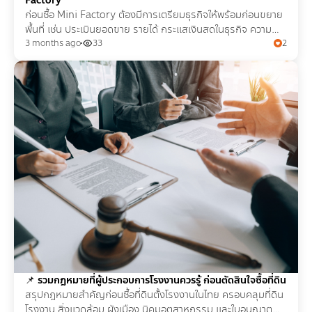
Factory
ก่อนซื้อ Mini Factory ต้องมีการเตรียมธุรกิจให้พร้อมก่อนขยาย
พื้นที่ เช่น ประเมินยอดขาย รายได้ กระแสเงินสดในธุรกิจ ความ
เหมาะสมของโรงงานที่จะซื้อ ความน่าเชื่อถือ
3 months ago
33
2
📌
รวมกฎหมายที่ผู้ประกอบการโรงงานควรรู้ ก่อนตัดสินใจซื้อที่ดิน
สรุปกฎหมายสำคัญก่อนซื้อที่ดินตั้งโรงงานในไทย ครอบคลุมที่ดิน
โรงงาน สิ่งแวดล้อม ผังเมือง นิคมอุตสาหกรรม และใบอนุญาต