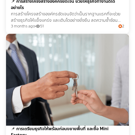
📌
การสร้างโครงสร้างองค์กรชัดเจน ช่วยให้ธุรกิจทำงานดีได้
อย่างไร
การสร้างโครงสร้างองค์กรชัดเจนจัดว่าเป็นรากฐานแรกที่จะช่วย
สร้างธุรกิจให้แข็งแกร่ง และเติบโตอย่างยั่งยืน ลดความซ้ำซ้อน
ความผิดพลาดที่อาจเกิดขึ้นในอนาคตได้
3 months ago
51
2
📌
การเตรียมธุรกิจให้พร้อมก่อนขยายพื้นที่ และซื้อ Mini