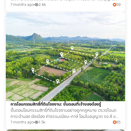
ลดความเสี่ยงทางกฎหมายก่อนลงทุน
7 months ago
2.6k
59
การโอนกรรมสิทธิ์ที่ดินโรงงาน: ขั้นตอนที่เจ้าของต้องรู้
ขั้นตอนโอนกรรมสิทธิ์ที่ดินโรงงานอย่างถูกกฎหมาย ตรวจโฉนด
ภาระจำนอง ผังเมือง ค่าธรรมเนียม-ภาษี โอนใบอนุญาต รง.4 และ
แจ้งหน่วยงานที่เกี่ยวข้องให้ครบ
7 months ago
1.5k
85