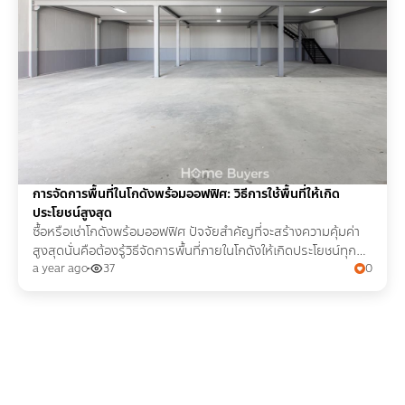
การจัดการพื้นที่ในโกดังพร้อมออฟฟิศ: วิธีการใช้พื้นที่ให้เกิด
ประโยชน์สูงสุด
ซื้อหรือเช่าโกดังพร้อมออฟฟิศ ปัจจัยสำคัญที่จะสร้างความคุ้มค่า
สูงสุดนั่นคือต้องรู้วิธีจัดการพื้นที่ภายในโกดังให้เกิดประโยชน์ทุก
ตารางนิ้ว จึงอยากบอกต่อคำแนะนำดี ๆ
a year ago
37
0