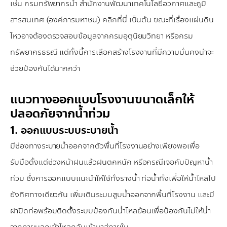
เช่น กรมทรัพยากรน้ำ สำนักงานพัฒนาเทคโนโลยีอวกาศและภูมิ
สารสนเทศ (องค์การมหาชน)
คลิกที่นี่
เป็นต้น ขณะที่เรื่องแผ่นดิน
ไหวอาจต้องตรวจสอบข้อมูลจากกรมอุตุนิยมวิทยา หรือกรม
ทรัพยากรธรณี แต่ทั้งนี้การเลือกสร้างโรงงานที่มีความมั่นคงน่าจะ
ช่วยป้องกันได้มากกว่า
แนวทางออกแบบโรงงานขนาดเล็กให้
ปลอดภัยจากน้ำท่วม
1. ออกแบบระบบระบายน้ำ
มีช่องทางระบายน้ำออกจากตัวพื้นที่โรงงานอย่างเพียงพอเพื่อ
รับมือตั้งแต่ช่วงหน้าฝนแล้วฝนตกหนัก หรือกรณีเจอกับปัญหาน้ำ
ท่วม ซึ่งการออกแบบแนะนำให้ใช้ทั้งรางน้ำ ท่อน้ำทิ้งเพื่อให้น้ำไหลไป
ยังทิศทางเดียวกัน เพิ่มเติมระบบสูบน้ำออกจากพื้นที่โรงงาน และมี
ฝาปิดท่อพร้อมติดตั้งระบบป้องกันน้ำไหลย้อนเพื่อป้องกันไม่ให้น้ำ