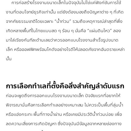
การก่อสร้างโรงงานขนาดเล็กในปัจจุบันไม่ใช่แค่ฟังก์ชันการใช้
งานที่ตอบโจทย์ธุรกิจเท่านั้น แต่ยังต้องมองถึงปัญหาต่าง ๆ ที่เกิด
จากภัยธรรมชาติโดยเฉพาะ “น้ำท่วม” รวมถึงเหตุการณ์ล่าสุดที่พึ่ง
เกิดหลายพื้นที่ในไทยแบบสด ๆ ร้อน ๆ นั่นคือ “แผ่นดินไหว” ลอง
มาไล่เรียงกันทีละด้านเลยว่าควรออกแบบโรงงานสำเร็จรูปขนาด
เล็ก หรือออฟฟิศพร้อมโกดังอย่างไรดีให้ปลอดภัยจากอันตรายเหล่า
นั้น
การเลือกทำเลที่ตั้งคือสิ่งสำคัญลำดับแรก
ก่อนจะพูดถึงการออกแบบโรงงานขนาดเล็ก ปัจจัยแรกที่อยากให้
พิจารณานั่นคือการเลือกทำเลอย่างเหมาะสม ไม่ควรเป็นพื้นที่ลุ่มน้ำ
หรือแอ่งกระทะ พื้นที่ทางน้ำผ่าน หรือเคยมีประวัติน้ำท่วมบ่อย เพื่อ
ลดความเสี่ยงการเกิดปัญหา ซึ่งปัจจุบันมีข้อมูลจากหลายช่องทาง