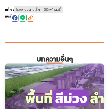
แท็ก
:
โรงงานขนาดเล็ก
มินิแฟคตอรี่
แชร์
บทความอื่นๆ