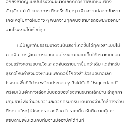
อีกสิ่งสำคัญแม้เป็นโรงงานขนาดเล็กก็ควรทำพื้นที่หนีไฟทั้ง
สัญลักษณ์ ป้ายบอกทาง ติดกริ่งสัญญา เพิ่มความปลอดภัยหาก
เกิดเหตุไม่คาดฝันต่าง ๆ พนักงานทุกคนจะสามารถอพยพออกมา
จากโรงงานได้เร็วที่สุด
แม้ปัญหาภัยธรรมชาติจะเป็นสิ่งที่เกิดขึ้นได้ทุกเวลาแบบไม่
คาดฝัน การรู้แนวทางออกแบบโรงงานขนาดเล็กให้เหมาะสมย่อม
ช่วยสร้างความสบายใจและลดอันตรายมากขึ้นกว่าเดิม แต่สำหรับ
ธุรกิจไหนกำลังมองหามินิแฟคตอรี่ โกดังสำเร็จรูปขนาดเล็ก
โรงงานพื้นที่สีม่วง พร้อมประกอบธุรกิจได้ทันที “Biggerland”
พร้อมเป็นอีกทางเลือกชั้นยอดของโรงงานขนาดเล็กย่าน ลำลูกกา
ปทุมธานี สิ่งอำนวยความสะดวกครบครัน เดินทางง่ายใกล้ทางด่วน
ติดถนนใหญ่ ใส่ใจทุกรายละเอียด ในราคาที่การันตีความคุ้มค่า
สอบถามเพิ่มเติมกับทีมงานมืออาชีพได้ทันที