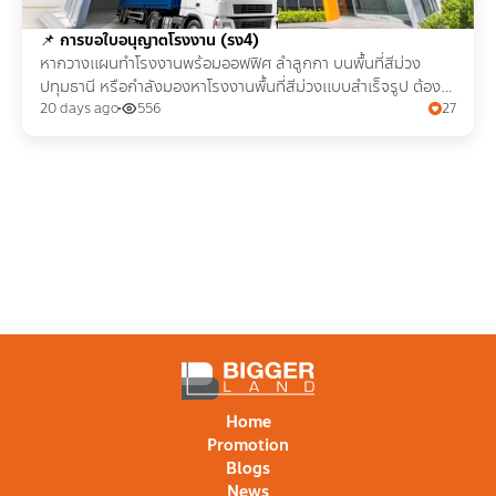
📌
การขอใบอนุญาตโรงงาน (รง4)
หากวางแผนทำโรงงานพร้อมออฟฟิศ ลำลูกกา บนพื้นที่สีม่วง
ปทุมธานี หรือกำลังมองหาโรงงานพื้นที่สีม่วงแบบสำเร็จรูป ต้องรู้
ขั้นตอน เอกสารในการขอใบอนุญาต รง.4
20 days ago
556
27
Home
Promotion
Blogs
News