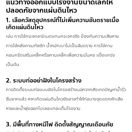
แนวทางออกแบบโรงงานขนาดเล็กให้
ปลอดภัยจากแผ่นดินไหว
1. เลือกวัสดุอุปกรณ์ที่ไม่เพิ่มความอันตรายเมื่อ
เกิดแผ่นดินไหว
เช่น การใช้กระจกลามิเนตแทนกระจกจริง ป้องกันความเสียหาย
การใช้หลังคาเมทัลชีท น้ำหนักเบาไม่เป็นอันตราย การใช้คาน
คอนกรีตเสริมเหล็กหรือคานเหล็กเพื่อความมั่นคง แข็งแกร่ง
เป็นต้น
2. ระบบท่ออย่าฝังในโครงสร้าง
การติดตั้งระบบท่อแบบฝังในโครงสร้างนอกจากสังเกตปัญหาน้ำรั่ว
ซึมยากแล้ว หากเกิดแผ่นดินไหวยังอาจทำให้ท่อบางจุดแตกหักเสีย
หายและน้ำพุ่งออกไปเลอะเทอะเต็มโรงงาน
3. มีพื้นที่ทางหนีไฟ ติดตั้งสัญญาณเตือนภัย