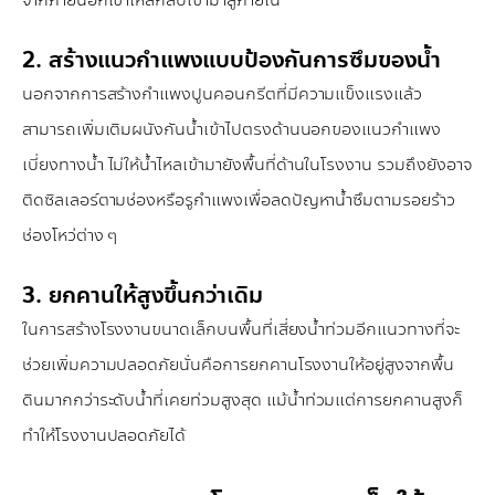
จากภายนอกเข้าไหลกลับเข้ามาสู่ภายใน
2. สร้างแนวกำแพงแบบป้องกันการซึมของน้ำ
นอกจากการสร้างกำแพงปูนคอนกรีตที่มีความแข็งแรงแล้ว
สามารถเพิ่มเติมผนังกันน้ำเข้าไปตรงด้านนอกของแนวกำแพง
เบี่ยงทางน้ำ ไม่ให้น้ำไหลเข้ามายังพื้นที่ด้านในโรงงาน รวมถึงยังอาจ
ติดซิลเลอร์ตามช่องหรือรูกำแพงเพื่อลดปัญหาน้ำซึมตามรอยร้าว
ช่องโหว่ต่าง ๆ
3. ยกคานให้สูงขึ้นกว่าเดิม
ในการสร้างโรงงานขนาดเล็กบนพื้นที่เสี่ยงน้ำท่วมอีกแนวทางที่จะ
ช่วยเพิ่มความปลอดภัยนั่นคือการยกคานโรงงานให้อยู่สูงจากพื้น
ดินมากกว่าระดับน้ำที่เคยท่วมสูงสุด แม้น้ำท่วมแต่การยกคานสูงก็
ทำให้โรงงานปลอดภัยได้