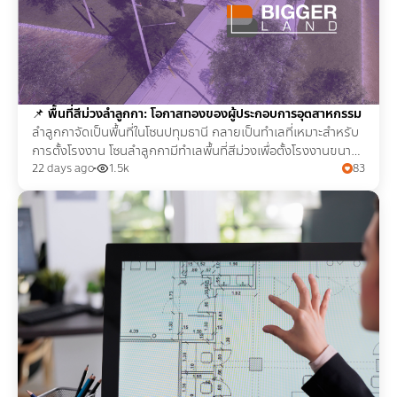
📌
พื้นที่สีม่วงลำลูกกา: โอกาสทองของผู้ประกอบการอุตสาหกรรม
ลำลูกกาจัดเป็นพื้นที่ในโซนปทุมธานี กลายเป็นทำเลที่เหมาะสำหรับ
การตั้งโรงงาน โซนลำลูกกามีทำเลพื้นที่สีม่วงเพื่อตั้งโรงงานขนาด
เล็กจนถึงใหญ่
22 days ago
1.5k
83