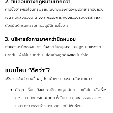
2. ขั้นตอนทางกฎหมายมากกว่า
การซื้อขายหรือโอนทรัพย์สินในนามบริษัทต้องมีเอกสารครบถ้วน
เช่น หนังสือมอบอำนาจจากกรรมการ หนังสือรับรองบริษัท และ
ต้องมีมติคณะกรรมการอนุมัติการซื้อขาย
3. บริหารจัดการยากกว่านิดหน่อย
เจ้าของบริษัทต้องเข้าใจเรื่องภาษีนิติบุคคลและกฎหมายแรงงาน
มากขึ้น เพื่อให้บริษัทดำเนินได้อย่างถูกต้องและโปร่งใส
แบบไหน “ดีกว่า”?
จริง ๆ แล้วคำตอบขึ้นอยู่กับ เป้าหมายของคุณในระยะยาว
ถ้าคุณ เริ่มธุรกิจขนาดเล็ก ลงทุนไม่มาก และยังไม่แน่ใจเรื่อง
การขยายกิจการในอนาคต ซื้อในนาม บุคคลธรรมดา อาจ
เหมาะกว่า เพราะง่าย ประหยัด และไม่ซับซ้อน