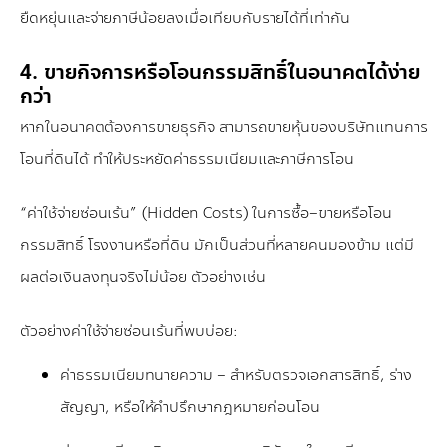
ยืดหยุ่นและจ่ายภาษีน้อยลงเมื่อเทียบกับรายได้ที่เท่ากัน
4. ขายกิจการหรือโอนกรรมสิทธิ์ในอนาคตได้ง่าย
กว่า
หากในอนาคตต้องการขายธุรกิจ สามารถขายหุ้นของบริษัทแทนการ
โอนที่ดินได้ ทำให้ประหยัดค่าธรรมเนียมและภาษีการโอน
“ค่าใช้จ่ายซ่อนเร้น” (Hidden Costs) ในการซื้อ–ขายหรือโอน
กรรมสิทธิ์ โรงงานหรือที่ดิน มักเป็นส่วนที่หลายคนมองข้าม แต่มี
ผลต่อเงินลงทุนจริงไม่น้อย ตัวอย่างเช่น
ตัวอย่างค่าใช้จ่ายซ่อนเร้นที่พบบ่อย:
ค่าธรรมเนียมทนายความ – สำหรับตรวจเอกสารสิทธิ์, ร่าง
สัญญา, หรือให้คำปรึกษากฎหมายก่อนโอน