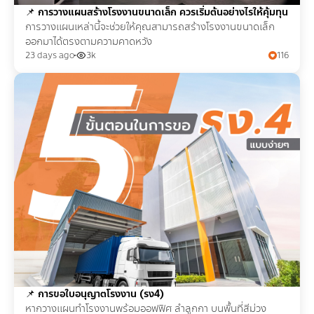
📌
การวางแผนสร้างโรงงานขนาดเล็ก ควรเริ่มต้นอย่างไรให้คุ้มทุน
การวางแผนเหล่านี้จะช่วยให้คุณสามารถสร้างโรงงานขนาดเล็ก
ออกมาได้ตรงตามความคาดหวัง
23 days ago
3k
116
📌
การขอใบอนุญาตโรงงาน (รง4)
หากวางแผนทำโรงงานพร้อมออฟฟิศ ลำลูกกา บนพื้นที่สีม่วง