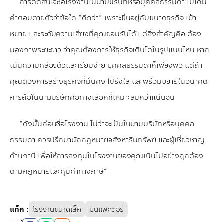
การตัดสินใจซื้อโรงงานในนามบริษัทหรือบุคคลธรรมดา ไม่ได้มี
คำตอบตายตัวว่าข้อใด “ดีกว่า” เพราะขึ้นอยู่กับขนาดธุรกิจ เป้า
หมาย และระดับความเสี่ยงที่คุณยอมรับได้ แต่สิ่งสำคัญคือ ต้อง
มองภาพระยะยาว ว่าคุณต้องการให้ธุรกิจเติบโตในรูปแบบไหน หาก
เน้นความคล่องตัวและเรียบง่าย บุคคลธรรมดาก็เพียงพอ แต่ถ้า
คุณต้องการสร้างธุรกิจที่มั่นคง โปร่งใส และพร้อมขยายในอนาคต
การถือในนามบริษัทคือทางเลือกที่เหมาะสมกว่าแน่นอน
“ดังนั้นก่อนซื้อโรงงาน ไม่ว่าจะเป็นในนามบริษัทหรือบุคคล
ธรรมดา ควรปรึกษานักกฎหมายอสังหาริมทรัพย์ และผู้เชี่ยวชาญ
ด้านภาษี เพื่อให้การลงทุนในโรงงานของคุณเป็นไปอย่างถูกต้อง
ตามกฎหมายและคุ้มค่าทางภาษี”
แท็ก
:
โรงงานขนาดเล็ก
มินิแฟคตอรี่