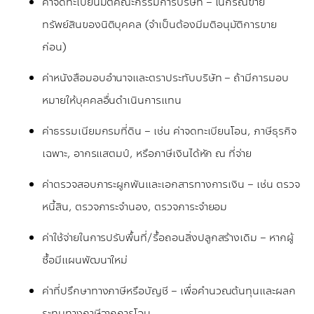
ค่าจดทะเบียนมติคณะกรรมการบริษัท – ในกรณีขาย
ทรัพย์สินของนิติบุคคล (จำเป็นต้องมีมติอนุมัติการขาย
ก่อน)
ค่าหนังสือมอบอำนาจและตราประทับบริษัท – ถ้ามีการมอบ
หมายให้บุคคลอื่นดำเนินการแทน
ค่าธรรมเนียมกรมที่ดิน – เช่น ค่าจดทะเบียนโอน, ภาษีธุรกิจ
เฉพาะ, อากรแสตมป์, หรือภาษีเงินได้หัก ณ ที่จ่าย
ค่าตรวจสอบภาระผูกพันและเอกสารทางการเงิน – เช่น ตรวจ
หนี้สิน, ตรวจภาระจำนอง, ตรวจภาระจำยอม
ค่าใช้จ่ายในการปรับพื้นที่/รื้อถอนสิ่งปลูกสร้างเดิม – หากผู้
ซื้อมีแผนพัฒนาใหม่
ค่าที่ปรึกษาทางภาษีหรือบัญชี – เพื่อคำนวณต้นทุนและผลก
ระทบทางภาษีจากการโอน