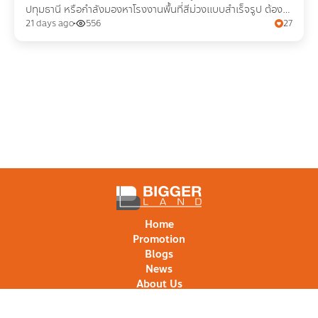
ปทุมธานี หรือกำลังมองหาโรงงานพื้นที่สีม่วงแบบสำเร็จรูป ต้องรู้
ขั้นตอน เอกสารในการขอใบอนุญาต รง.4
21 days ago
556
27
Home
Promotion
Blogs
News
About Us
Projects
Project Comparison