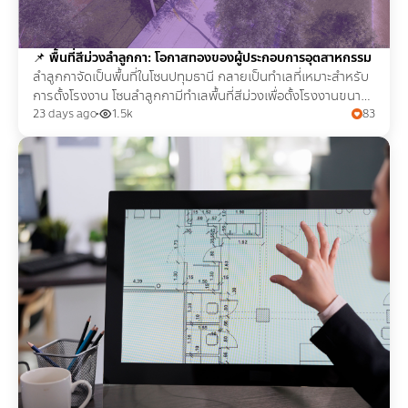
📌
พื้นที่สีม่วงลำลูกกา: โอกาสทองของผู้ประกอบการอุตสาหกรรม
ลำลูกกาจัดเป็นพื้นที่ในโซนปทุมธานี กลายเป็นทำเลที่เหมาะสำหรับ
การตั้งโรงงาน โซนลำลูกกามีทำเลพื้นที่สีม่วงเพื่อตั้งโรงงานขนาด
เล็กจนถึงใหญ่
23 days ago
1.5k
83