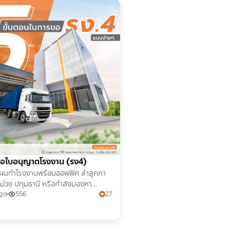
อใบอนุญาตโรงงาน (รง4)
ผนทำโรงงานพร้อมออฟฟิศ ลำลูกกา
สีม่วง ปทุมธานี หรือกำลังมองหา
นที่สีม่วงแบบสำเร็จรูป ต้องรู้ขั้นตอน
ago
556
27
นการขอใบอนุญาต รง.4