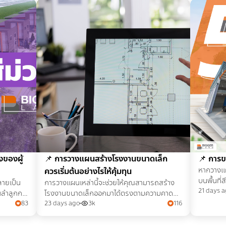
งของผู้
📌
การวางแผนสร้างโรงงานขนาดเล็ก
📌
การข
ควรเริ่มต้นอย่างไรให้คุ้มทุน
หากวางแ
บนพื้นที่
ลายเป็น
การวางแผนเหล่านี้จะช่วยให้คุณสามารถสร้าง
โรงงานพื้
21 days 
นลำลูกกา
โรงงานขนาดเล็กออกมาได้ตรงตามความคาด
เอกสารใ
เล็กจนถึง
83
หวัง
23 days ago
3k
116