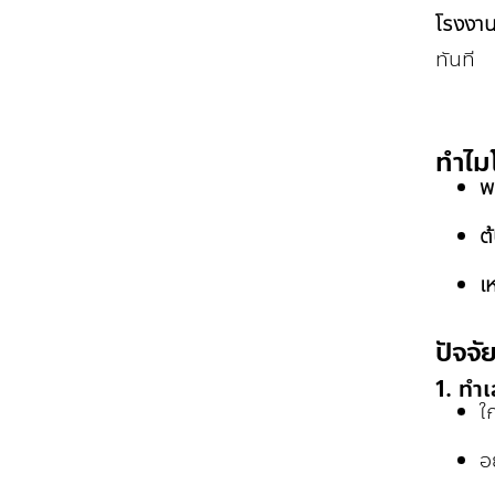
โรงงาน
ทันที
ทำไมโ
พ
ต
เ
ปัจจั
1. ทำเล
ใ
อ