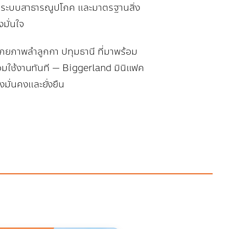
อย ระบบสาธารณูปโภค และมาตรฐานสิ่ง
มั่นใจ
ยภาพลำลูกกา ปทุมธานี ที่มาพร้อม
้อมใช้งานทันที — Biggerland มินิแฟค
งมั่นคงและยั่งยืน