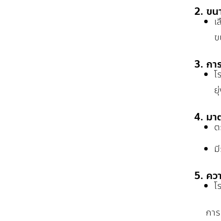
2. ขน
เ
ข
3. กา
โ
ย
4. มา
ต
ม
5. คว
โ
การเ