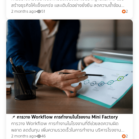
สร้างธุรกิจให้แข็งแกร่ง และเติบโตอย่างยั่งยืน ลดความซ้ำซ้อน
ความผิดพลาดที่อาจเกิดขึ้นในอนาคตได้
2 months ago
51
2
📌
การวาง Workflow การทำงานในโรงงาน Mini Factory
การวาง Workflow การทำงานในโรงงานที่ดีช่วยลดความผิด
พลาด ลดต้นทุน เพิ่มความรวดเร็วในการทำงาน บริหารโรงงาน
ขนาดเล็ก หรือ Mini Factory เป็นระบบมากขึ้นกว่าเดิม
2 months ago
46
2