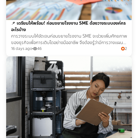
📌
เตรียมให้พร้อม! ก่อนขยายโรงงาน SME ต้องวางระบบองค์กร
อะไรบ้าง
การวางระบบให้ชัดเจนก่อนขยายโรงงาน SME จะช่วยเพิ่มศักยภาพ
ของธุรกิจเพื่อการเติบโตอย่างมืออาชีพ จึงต้องรู้ว่ามีการวางแผน
งานและโครงสร้างต่างๆ อย่างไรบ้าง
16 days ago
46
2