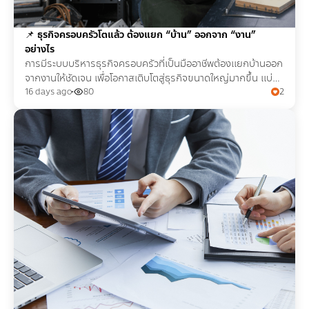
📌
ธุรกิจครอบครัวโตแล้ว ต้องแยก “บ้าน” ออกจาก “งาน”
อย่างไร
การมีระบบบริหารธุรกิจครอบครัวที่เป็นมืออาชีพต้องแยกบ้านออก
จากงานให้ชัดเจน เพื่อโอกาสเติบโตสู่ธุรกิจขนาดใหญ่มากขึ้น แบ่ง
สัดส่วนงานและเงินได้อย่างมีคุณภาพ
16 days ago
80
2