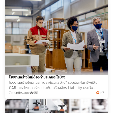
โรงงานสร้างใหม่ต้องทำประกันอะไรบ้าง
โรงงานสร้างใหม่ควรทำประกันอะไรบ้าง? รวมประกันทรัพย์สิน
CAR ระหว่างก่อสร้าง ประกันเครื่องจักร Liability ประกัน
พนักงาน Cyber และธุรกิจหยุดชะงัก พร้อมเช็กลิสต์ก่อนเริ่มเดิน
7 months ago
951
147
เครื่อง