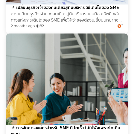
📌
เปลี่ยนธุรกิจเจ้าของคนเดียวสู่ทีมบริหาร วิธีเติบโตของ SME
การเปลี่ยนธุรกิจเจ้าของคนเดียวสู่ทีมบริหารแบบมืออาชีพคือเส้น
ทางแห่งการเติบโตของ SME เพื่อให้เจ้าของต้องเปลี่ยนบทบาทจาก
คนทำงาน สู่ ผู้บริหาร แบบเต็มตัว
2 months ago
82
2
📌
การจัดการองค์กรสำหรับ SME ที่ โตเร็ว ไม่ให้พังเพราะโตเกิน