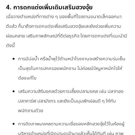
4. การตกแต่งเพิ่มเติมเสริมฮวงจุ้ย
เมื่อวางตำแหน่งที่ทางต่าง ๆ ของพื้นที่โรงงานขนาดเล็กออกมา
ดีแล้ว ก็มาถึงการตกแต่งเพื่อเสริมฮวงจุ้ยและยังช่วยเพิ่มความ
ผ่อนคลาย เสริมภาพลักษณ์ที่ดีต่อธุรกิจ โดยการตกแต่งที่แนะนำมี
ดังนี้
การมีบ่อน้ำ หรือน้ำพุไว้ด้านหน้าโรงงานจะสร้างความร่มเย็น
เป็นสุขในการปกครองพนักงาน ไม่ค่อยมีปัญหาหนักใจให้
ต้องแก้ไข
เสริมความสิริมงคลด้วยการเลี้ยงปลามงคล เช่น ปลาทอง
ปลาคาร์ฟ ปลามังกร และยังเป็นมุมพักผ่อนดี ๆ ให้กับ
พนักงานด้วย
การติดภาพมงคลตามความเชื่อของหลักฮวงจุ้ยไว้ในห้องผู้
บริหารตำแหน่งที่เปิดประตูเข้ามาแล้วเห็นได้ทันที เช่น ภาพ