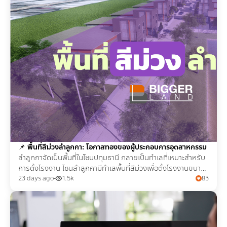
📌
พื้นที่สีม่วงลำลูกกา: โอกาสทองของผู้ประกอบการอุตสาหกรรม
ลำลูกกาจัดเป็นพื้นที่ในโซนปทุมธานี กลายเป็นทำเลที่เหมาะสำหรับ
การตั้งโรงงาน โซนลำลูกกามีทำเลพื้นที่สีม่วงเพื่อตั้งโรงงานขนาด
เล็กจนถึงใหญ่
23 days ago
1.5k
83