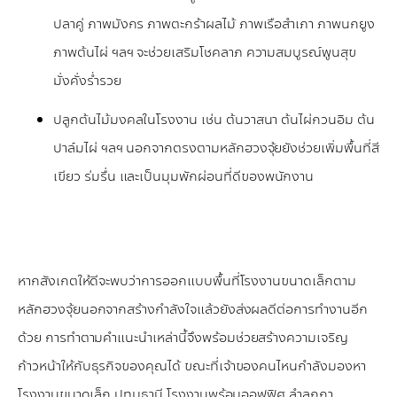
ปลาคู่ ภาพมังกร ภาพตะกร้าผลไม้ ภาพเรือสำเภา ภาพนกยูง
ภาพต้นไผ่ ฯลฯ จะช่วยเสริมโชคลาภ ความสมบูรณ์พูนสุข
มั่งคั่งร่ำรวย
ปลูกต้นไม้มงคลในโรงงาน เช่น ต้นวาสนา ต้นไผ่กวนอิม ต้น
ปาล์มไผ่ ฯลฯ นอกจากตรงตามหลักฮวงจุ้ยยังช่วยเพิ่มพื้นที่สี
เขียว ร่มรื่น และเป็นมุมพักผ่อนที่ดีของพนักงาน
หากสังเกตให้ดีจะพบว่าการออกแบบพื้นที่โรงงานขนาดเล็กตาม
หลักฮวงจุ้ยนอกจากสร้างกำลังใจแล้วยังส่งผลดีต่อการทำงานอีก
ด้วย การทำตามคำแนะนำเหล่านี้จึงพร้อมช่วยสร้างความเจริญ
ก้าวหน้าให้กับธุรกิจของคุณได้ ขณะที่เจ้าของคนไหนกำลังมองหา
โรงงานขนาดเล็ก ปทุมธานี โรงงานพร้อมออฟฟิศ ลำลูกกา