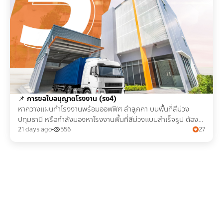
📌
การขอใบอนุญาตโรงงาน (รง4)
หากวางแผนทำโรงงานพร้อมออฟฟิศ ลำลูกกา บนพื้นที่สีม่วง
ปทุมธานี หรือกำลังมองหาโรงงานพื้นที่สีม่วงแบบสำเร็จรูป ต้องรู้
ขั้นตอน เอกสารในการขอใบอนุญาต รง.4
21 days ago
556
27