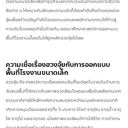
โรงงานขนาดเล็กเพื่อทำธุรกิจนอกจากประเมินตำแหน่งการจัดวาง
สิ่งต่าง ๆ ให้เหมาะกับลักษณะงานแล้วก็ต้องคำนึงถึงตำแหน่งฮวง
จุ้ยเพื่อสร้างขวัญกำลังใจของตนเองและพนักงานทุกคนให้ก้าวสู่
การเติบโตของธุรกิจไปด้วยกัน ลองมาศึกษาศาสตร์การออกแบบ
พื้นที่โรงงานเบื้องต้นให้ถูกหลักฮวงจุ้ยได้เลย
ความเชื่อเรื่องฮวงจุ้ยกับการออกแบบ
พื้นที่โรงงานขนาดเล็ก
ฮวงจุ้ย คือ ศาสตร์ความเชื่อของคนจีนตั้งแต่ยุคโบราณในด้านการ
จัดสรรพื้นที่ให้เหมาะกับสภาพแวดล้อมโดยรอบเพื่อรับพลังงานจาก
ธรรมชาติภายใต้หลักแห่งความสมดุลระหว่างมนุษย์และธรรมชาติ
เกิดการหมุนเวียนของธาตุทั้ง 5 ประการ ได้แก่ ธาตุดิน ธาตุน้ำ ธาตุ
ไฟ ธาตุไม้ และธาตุทอง เมื่อสภาพแวดล้อมดีการใช้ชีวิต การทำงาน
ย่อมคล่องตัวพร้อมสร้างผลลัพธ์เชิงบวกต่อธุรกิจ