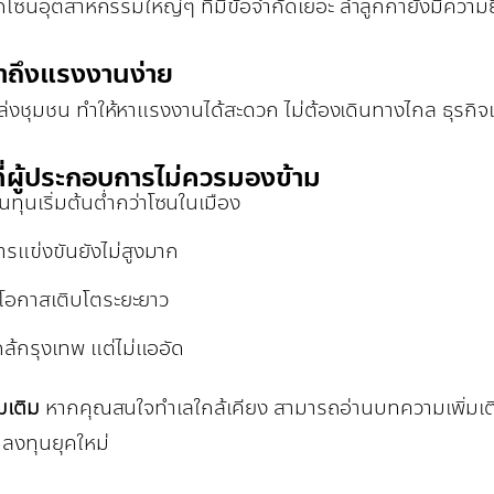
กโซนอุตสาหกรรมใหญ่ๆ ที่มีข้อจำกัดเยอะ ลำลูกกายังมีความยืด
้าถึงแรงงานง่าย
ล่งชุมชน ทำให้หาแรงงานได้สะดวก ไม่ต้องเดินทางไกล ธุรก
ที่ผู้ประกอบการไม่ควรมองข้าม
้นทุนเริ่มต้นต่ำกว่าโซนในเมือง
ารแข่งขันยังไม่สูงมาก
ีโอกาสเติบโตระยะยาว
กล้กรุงเทพ แต่ไม่แออัด
่มเติม
หากคุณสนใจทำเลใกล้เคียง สามารถอ่านบทความเพิ่มเติม
ลงทุนยุคใหม่