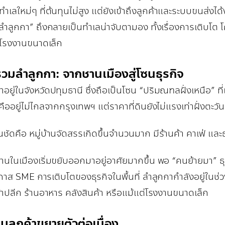
เลใหม่ๆ ที่ต้นทุนไม่สูง แต่ยังเข้าถึงลูกค้าและระบบขนส่งได้ง
ลำลูกกา” ถึงกลายเป็นทำเลน่าจับตามอง ทั้งเรื่องการเติบโต
โรงงานขนาดเล็ก
วมลำลูกกา: จากชานเมืองสู่โซนธุรกิจ
อยู่ในจังหวัดปทุมธานี ซึ่งถือเป็นโซน “ปริมณฑลฝั่งเหนือ” ที่
คืออยู่ไม่ไกลจากกรุงเทพฯ แต่ราคาที่ดินยังไม่แรงเท่าฝั่งตะว
เห็นชัดคือ หมู่บ้านจัดสรรเกิดขึ้นจำนวนมาก มีร้านค้า คาเฟ่ และธ
นในเมืองเริ่มขยับออกมาอยู่อาศัยมากขึ้น พอ “คนย้ายมา” ธุร
าส SME การเติบโตของธุรกิจในพื้นที่ ลำลูกกากำลังอยู่ในช่ว
ค้าปลีก ร้านอาหาร คลังสินค้า หรือแม้แต่โรงงานขนาดเล็ก
ุ่มลูกค้าขยายตัวต่อเนื่อง