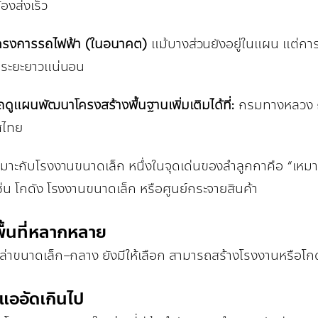
้องส่งเร็ว
โครงการรถไฟฟ้า (ในอนาคต)
แม้บางส่วนยังอยู่ในแผน แต่กา
่ในระยะยาวแน่นอน
ดูแผนพัฒนาโครงสร้างพื้นฐานเพิ่มเติมได้ที่:
กรมทางหลวง
ศไทย
มาะกับโรงงานขนาดเล็ก หนึ่งในจุดเด่นของลำลูกกาคือ “เหมาะ
 เช่น โกดัง โรงงานขนาดเล็ก หรือศูนย์กระจายสินค้า
พื้นที่หลากหลาย
เปล่าขนาดเล็ก–กลาง ยังมีให้เลือก สามารถสร้างโรงงานหรือโ
่แออัดเกินไป