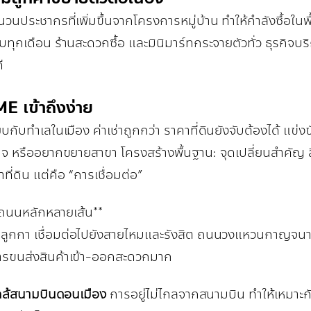
วนประชากรที่เพิ่มขึ้นจากโครงการหมู่บ้าน ทำให้กำลังซื้อในพื
บทุกเดือน ร้านสะดวกซื้อ และมินิมาร์ทกระจายตัวทั่ว ธุรกิจบริ
ี
E เข้าถึงง่าย
ียบกับทำเลในเมือง ค่าเช่าถูกกว่า ราคาที่ดินยังจับต้องได้ แข่ง
กิจ หรืออยากขยายสาขา โครงสร้างพื้นฐาน: จุดเปลี่ยนสำคัญ สิ่
ที่ดิน แต่คือ “การเชื่อมต่อ”
.ถนนหลักหลายเส้น**
ูกกา เชื่อมต่อไปยังสายไหมและรังสิต ถนนวงแหวนกาญจนา
ารขนส่งสินค้าเข้า-ออกสะดวกมาก
กล้สนามบินดอนเมือง
การอยู่ไม่ไกลจากสนามบิน ทำให้เหมาะกับธ