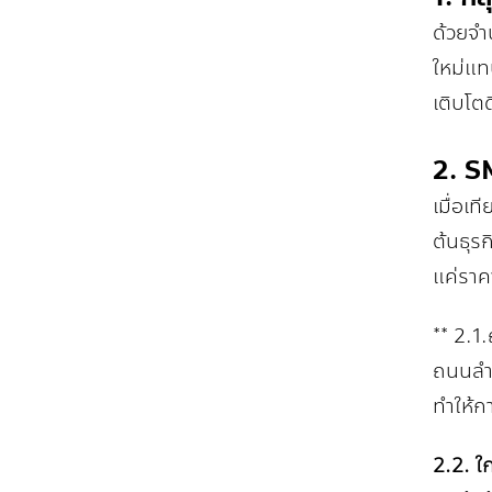
ด้วยจำน
ใหม่แท
เติบโตด
2. SM
เมื่อเท
ต้นธุร
แค่ราคา
** 2.1
ถนนลำล
ทำให้ก
2.2. ใ