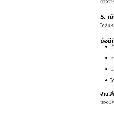
ต่างจา
5. เข
ใกล้แห
ข้อดี
ต
ก
ม
ใ
อ่านเพิ
ของนัก