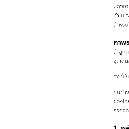
มองหาทำ
ทำไม “
สำหรับ
ภาพร
ลำลูกกา
จุดเด่น
สิ่งที่
คนทำงา
ของโอก
ธุรกิจ
1. กล